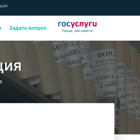
ящих
ы
Задать вопрос
ция
а