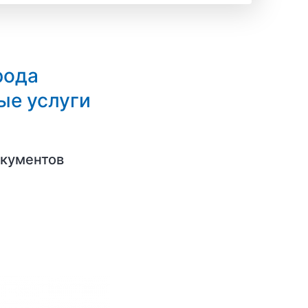
рода
ые услуги
окументов