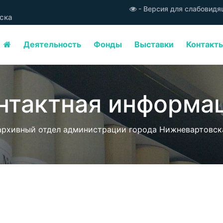
- Версия для слабовид
ска
Деятельность
Фонды
Выставки
Контакт
нтактная информа
архивный отдел администрации города Нижневартовск